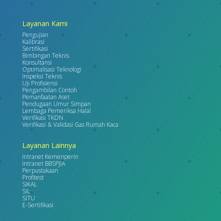
Layanan Kami
Pengujian
Kalibrasi
Sertifikasi
Bimbingan Teknis
Konsultansi
Optimalisasi Teknologi
Inspeksi Teknis
Uji Profisiensi
Pengambilan Contoh
Pemanfaatan Aset
Pendugaan Umur Simpan
Lembaga Pemeriksa Halal
Verifikasi TKDN
Verifikasi & Validasi Gas Rumah Kaca
Layanan Lainnya
Intranet Kemenperin
Intranet BBSPJIA
Perpustakaan
Profitest
SIKAL
SIL
SITU
E-Sertifikasi