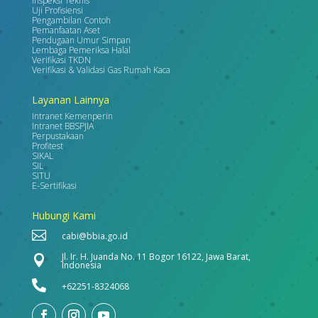
Inspeksi Teknis
Uji Profisiensi
Pengambilan Contoh
Pemanfaatan Aset
Pendugaan Umur Simpan
Lembaga Pemeriksa Halal
Verifikasi TKDN
Verifikasi & Validasi Gas Rumah Kaca
Layanan Lainnya
Intranet Kemenperin
Intranet BBSPJIA
Perpustakaan
Profitest
SIKAL
SIL
SITU
E-Sertifikasi
Hubungi Kami

cabi@bbia.go.id
Jl. Ir. H. Juanda No. 11 Bogor 16122, Jawa Barat,

Indonesia

+62251-8324068